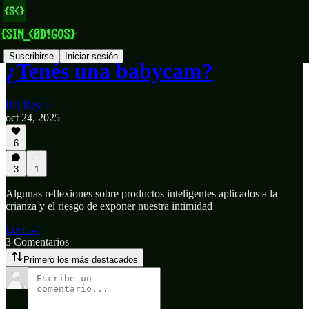
Suscribirse
Iniciar sesión
¿Tenés una babycam?
Bel Rey ✨
oct 24, 2025
6
3
1
Algunas reflexiones sobre productos inteligentes aplicados a la
crianza y el riesgo de exponer nuestra intimidad
Leer →
3 Comentarios
Primero los más destacados