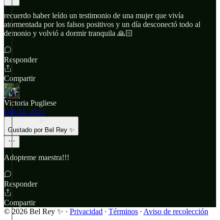
recuerdo haber leído un testimonio de una mujer que vivía
atormentada por los falsos positivos y un día desconectó todo al
demonio y volvió a dormir tranquila 🙏🏻
Responder
Compartir
Victoria Pugliese
Oct 24, 2025
Gustado por Bel Rey ✨
Adopteme maestra!!!
Responder
Compartir
© 2026 Bel Rey ✨
·
Privacidad
∙
Términos
∙
Aviso de recolección