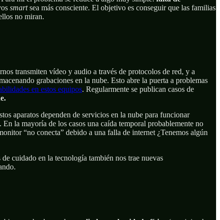
ivos
smart
sea más consciente. El objetivo es conseguir que las familias
ellos no miran.
nos transmiten vídeo y audio a través de protocolos de red, y a
almacenando grabaciones en la nube. Esto abre la puerta a problemas
ilidades en estos equipos
. Regularmente se publican casos de
e.
os aparatos dependen de servicios en la nube para funcionar
bé. En la mayoría de los casos una caída temporal probablemente no
 monitor “no conecta” debido a una falla de internet ¿Tenemos algún
s de cuidado en la tecnología también nos trae nuevas
nando.