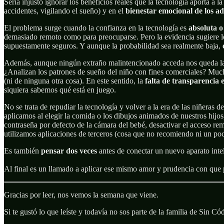
Sería injusto ignorar los beneficios reales que la tecnología aporta a
accidentes, vigilando el sueño) y en el
bienestar emocional de los ad
El problema surge cuando la confianza en la tecnología es
absoluta o
demasiado remoto como para preocuparse. Pero la evidencia sugiere l
supuestamente seguros. Y aunque la probabilidad sea realmente baja,
Además, aunque ningún extraño malintencionado acceda nos queda la 
¿Analizan los patrones de sueño del niño con fines comerciales? Mucha
(ni de ninguna otra cosa). En este sentido, la
falta de transparencia 
siquiera sabemos qué está en juego.
No se trata de repudiar la tecnología y volver a la era de las niñeras 
aplicamos al elegir la comida o los dibujos animados de nuestros hijo
contraseña por defecto de la cámara del bebé, desactivar el acceso r
utilizamos aplicaciones de terceros (cosa que no recomiendo ni un poc
Es también
pensar dos veces
antes de conectar un nuevo aparato in
Al final es un llamado a aplicar ese mismo amor y prudencia con que pr
Gracias por leer, nos vemos la semana que viene.
Si te gustó lo que leíste y todavía no sos parte de la familia de Sin Có