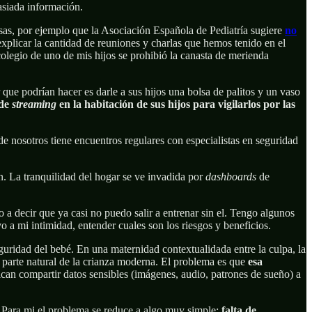
asiada información.
sas, por ejemplo que la Asociación Española de Pediatría sugiere
no
xplicar la cantidad de reuniones y charlas que hemos tenido en el
l colegio de uno de mis hijos se prohibió la canasta de merienda
ue podrían hacer es darle a sus hijos una bolsa de palitos y un vaso
 de
streaming
en la habitación de sus hijos para vigilarlos por las
 nosotros tiene encuentros regulares con especialistas en seguridad
ón. La tranquilidad del hogar se ve invadida por
dashboards
de
 a decir que ya casi no puedo salir a entrenar sin el. Tengo algunos
o a mi intimidad, entender cuales son los riesgos y beneficios.
guridad del bebé. En una maternidad contextualidada entre la culpa, la
si parte natural de la crianza moderna. El problema es que
esa
can compartir datos sensibles (imágenes, audio, patrones de sueño) a
. Para mi el problema se reduce a algo muy simple:
falta de