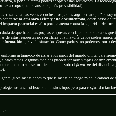
 la crianza, y por qué tantos padres adoptan estas soluciones. La tecnolo
ultos
a cargo (menos ansiedad, más previsibilidad).
 acrítica
. Cuantas veces escuché a los padres argumentar que “no soy n
o contrario:
la amenaza existe y está documentada
, desde casos de i
el impacto potencial es alto
porque atenta contra la seguridad del meno
duda de qué hacen las propias empresas con la cantidad de datos que t
s de estas respuestas no son claras y la mayoría de los padres nunca l
e información
agrava la situación. Como padres, no podemos tomar decisi
de uniforme ni tampoco de aislar a los niños del mundo digital para siempr
s, a otros temas. Algunas medidas pueden ser muy simples de implementa
emoto cuando no se use, mantener actualizado el
firmware
del dispositivo
o).
teligente: ¿Realmente necesito que la manta de apego mida la calida
otegemos la salud física de nuestros hijos pero para resguardar también
digos: