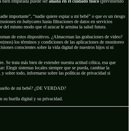
gía bien empleada puede ser
aliada en el cuidado físico
(previniendo
adie importante”, “nadie quiere espiar a mi bebé” o que es un riesgo
ntrusiones en
babycams
hasta filtraciones de datos en servicios
r del mismo modo que el azucar le arruina la salud futura.
oman de estos dispositivos. ¿Almacenan las grabaciones de video?
ee(mos) los términos y condiciones de las aplicaciones de monitoreo
ones conscientes sobre la vida digital de nuestros hijos si ni
e. Se trata más bien de extender nuestra actitud crítica, esa que
r: Elegir sistemas locales siempre que se pueda, cambiar la
, y sobre todo, informarse sobre las políticas de privacidad si
d de sueño de mi bebé? ¿DE VERDAD?
 su huella digital y su privacidad.