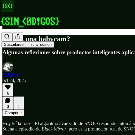
¿Tenés una babycam?
Suscribirse
Iniciar sesión
Algunas reflexiones sobre productos inteligentes aplic
Bel Rey ✨
oct 24, 2025
6
3
1
Compartir
Hoy leí la frase “El algoritmo avanzado de SNOO responde automátic
Suena a episodio de
Black Mirror
, pero es la promoción real de SNOO