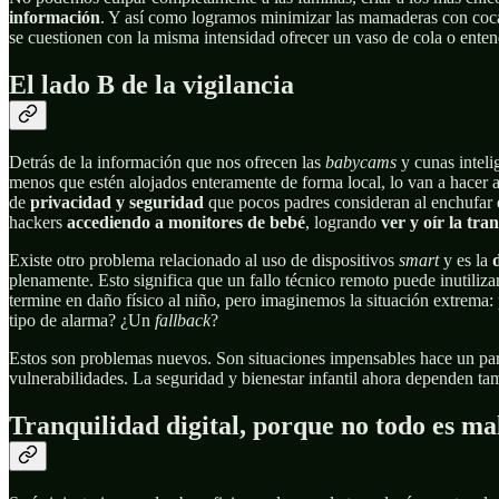
información
. Y así como logramos minimizar las mamaderas con coca
se cuestionen con la misma intensidad ofrecer un vaso de cola o enten
El lado B de la vigilancia
Detrás de la información que nos ofrecen las
babycams
y cunas inteli
menos que estén alojados enteramente de forma local, lo van a hacer a
de
privacidad y seguridad
que pocos padres consideran al enchufar 
hackers
accediendo a monitores de bebé
, logrando
ver y oír la tra
Existe otro problema relacionado al uso de dispositivos
smart
y es la
plenamente. Esto significa que un fallo técnico remoto puede inutiliz
termine en daño físico al niño, pero imaginemos la situación extrema:
tipo de alarma? ¿Un
fallback
?
Estos son problemas nuevos. Son situaciones impensables hace un par d
vulnerabilidades. La seguridad y bienestar infantil ahora dependen t
Tranquilidad digital, porque no todo es ma