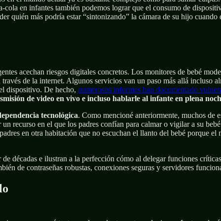
-cola en infantes también podemos lograr que el consumo de disposit
der quién más podría estar “sintonizando” la cámara de su hijo cuando 
gentes acechan riesgos digitales concretos. Los monitores de bebé moder
 través de la internet. Algunos servicios van un paso más allá incluso 
el dispositivo. De hecho,
numerosos informes han documentado vulnerab
nsmisión de video en vivo e incluso hablarle al infante en plena noch
dependencia tecnológica
. Como mencioné anteriormente, muchos de est
ar un recurso en el que los padres confían para calmar o vigilar a su be
 padres en otra habitación que no escuchan el llanto del bebé porque el
e décadas e ilustran a la perfección cómo al delegar funciones crítica
ambién de contraseñas robustas, conexiones seguras y servidores funcio
lo