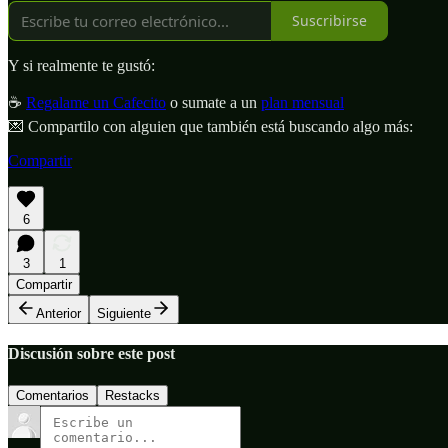
Suscribirse
Y si realmente te gustó:
☕
Regalame un Cafecito
o sumate a un
plan mensual
💌 Compartilo con alguien que también está buscando algo más:
Compartir
6
3
1
Compartir
Anterior
Siguiente
Discusión sobre este post
Comentarios
Restacks