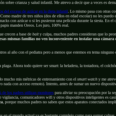
n sobre crianza y salud infantil. Me atrevo a decir que a veces es dem
s del exceso de azúcar en la dieta infantil
. Lo mismo pasa con otras co
 Como madre de tres niños (dos de ellos en edad escolar) no les puedo e
 snacks con azúcar o si les pusieron una película durante la siesta. En e
 papis manden Oreos. Les juro, 100% real.
que crecen a base de
bait
y culpa, muchos padres consideran que lo peor q
esas mismas familias no ven inconveniente en instalar una cámara
tros al año con el pediatra pero a menos que estemos en tema ninguno de
 plaga. Ahora todo quiere ser smart: la heladera, la tostadora, el colch
mido mucho mis métricas de entrenamiento con el
smart watch
y me atrevo
ero nada con acceso remoto). Intento, antes de sumar un nuevo dispositiv
 de los padres utilizan monitores
para aliviar su preocupación por la se
e vigilancia, comunicadores wifi y otros dispositivos inteligentes es ca
za
, porque muchos padres no saben que estos aparatos conectados impli
cos en el mundo actual ya es bastante complejo como para sumar culpas