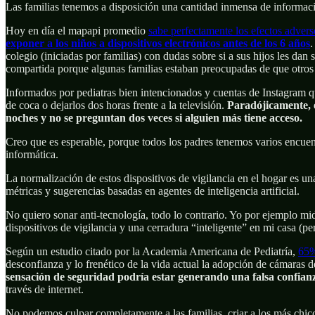
Las familias tenemos a disposición una cantidad inmensa de informació
Hoy en día el mapapi promedio
sabe perfectamente los efectos adverso
exponer a los niños a dispositivos electrónicos antes de los 6 años
.
colegio (iniciadas por familias) con dudas sobre si a sus hijos les dan
compartida porque algunas familias estaban preocupadas de que otros
Informados por pediatras bien intencionados y cuentas de Instagram 
de coca o dejarlos dos horas frente a la televisión.
Paradójicamente, 
noches y no se preguntan dos veces si alguien más tiene acceso.
Creo que es esperable, porque todos los padres tenemos varios encuen
informática.
La normalización de estos dispositivos de vigilancia en el hogar es una
métricas y sugerencias basadas en agentes de inteligencia artificial.
No quiero sonar anti-tecnología, todo lo contrario. Yo por ejemplo 
dispositivos de vigilancia y una cerradura “inteligente” en mi casa (p
Según un estudio citado por la Academia Americana de Pediatría,
65%
desconfianza y lo frenético de la vida actual la adopción de cámaras d
sensación de seguridad podría estar generando una falsa confian
través de internet.
No podemos culpar completamente a las familias, criar a los más chi