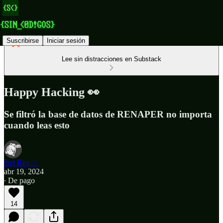
Suscribirse
Iniciar sesión
Lee sin distracciones en Substack
Happy Hacking 👀
Se filtró la base de datos de RENAPER no importa
cuando leas esto
Bel Rey ✨
abr 19, 2024
∙ De pago
14