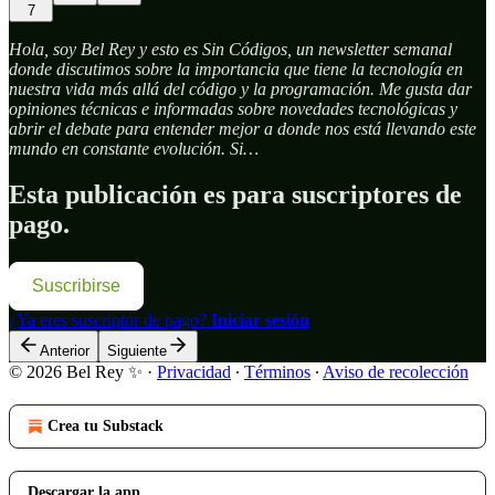
7
Hola, soy Bel Rey y esto es Sin Códigos, un newsletter semanal
donde discutimos sobre la importancia que tiene la tecnología en
nuestra vida más allá del código y la programación. Me gusta dar
opiniones técnicas e informadas sobre novedades tecnológicas y
abrir el debate para entender mejor a donde nos está llevando este
mundo en constante evolución. Si…
Esta publicación es para suscriptores de
pago.
Suscribirse
¿Ya eres suscriptor de pago?
Iniciar sesión
Anterior
Siguiente
© 2026 Bel Rey ✨
·
Privacidad
∙
Términos
∙
Aviso de recolección
Crea tu Substack
Descargar la app