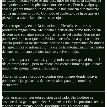
un museo muchas veces lo que buscamos no está en la imagen. Si
total podemos verla replicada cientos de veces. Pero hay algo que
solo se genera mirando un original que nos conecta directamente
con la mano que lo pintó. Con todo el contexto que hace que esa
pieza única esté delante de nuestros ojos.
No creo que hoy en día la intención de Hermès sea que sus
productos tengan alma. Me inclino a pensar que como todo objeto
de consumo son atravesados por las reglas del capital. Aún así no
puedo evitar pensar que una Birkin tiene más alma que cualquier
cartera producida masivamente porque es una representación directa
del aprecio por lo artesanal. En la era de la automatización la calidez
de tener un humano del otro lado se vuelve un lujo.
Y lo mismo pasa con su instagram y todo ese arte, que al final del
día es promocional, pero mantiene esa esencia humana que lo hace
único y de alguna manera irreplicable.
Ahora nos toca a nosotros encontrar esos lugares donde todavía
podemos dejar pedacitos de nuestra alma para que otros los
encuentren.
Hola, gracias por leer esta edición de sábado. Sin Códigos se
sostiene de la gente que lo lee. Si querés recibir los próximos textos
y bancar este trabajo, podés suscribirte gratis o pasar a una