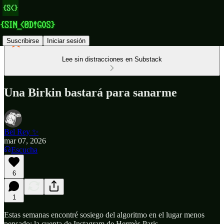
Suscribirse
Iniciar sesión
Lee sin distracciones en Substack
Una Birkin bastará para sanarme
Bel Rey ✨
mar 07, 2026
Escucha
6
1
Estas semanas encontré sosiego del algoritmo en el lugar menos
pensado: la cuenta de Instagram de Hermès Paris.