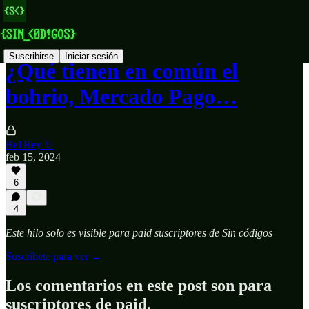
Suscribirse
Iniciar sesión
¿Qué tienen en común el
bohrio, Mercado Pago…
Bel Rey ✨
feb 15, 2024
6
4
Este hilo solo es visible para paid suscriptores de Sin códigos
Suscríbete para ver →
Los comentarios en este post son para
suscriptores de paid.