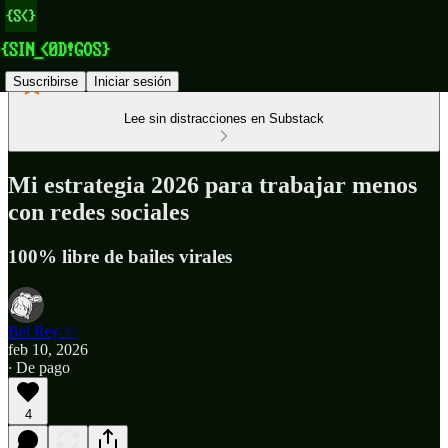
Suscribirse
Iniciar sesión
Lee sin distracciones en Substack
Mi estrategia 2026 para trabajar menos
con redes sociales
100% libre de bailes virales
Bel Rey ✨
feb 10, 2026
∙ De pago
4