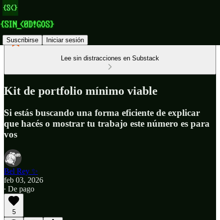
Suscribirse
Iniciar sesión
Lee sin distracciones en Substack
Kit de portfolio mínimo viable
Si estás buscando una forma eficiente de explicar
que hacés o mostrar tu trabajo este número es para
vos
Bel Rey ✨
feb 03, 2026
∙ De pago
5