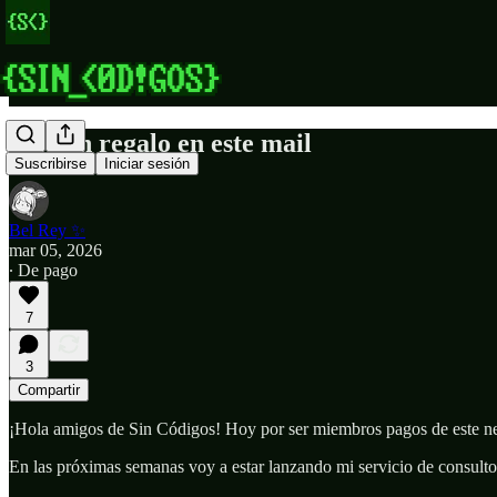
Hay un regalo en este mail
Suscribirse
Iniciar sesión
Bel Rey ✨
mar 05, 2026
∙ De pago
7
3
Compartir
¡Hola amigos de Sin Códigos! Hoy por ser miembros pagos de este news
En las próximas semanas voy a estar lanzando mi servicio de consultor