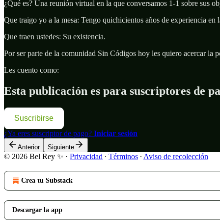
¿Qué es? Una reunión virtual en la que conversamos 1-1 sobre sus objet
Que traigo yo a la mesa: Tengo quichicientos años de experiencia en 
Que traen ustedes: Su existencia.
Por ser parte de la comunidad Sin Códigos hoy les quiero acercar la p
Les cuento como:
Esta publicación es para suscriptores de p
Suscribirse
¿Ya eres suscriptor de pago?
Iniciar sesión
Anterior
Siguiente
© 2026 Bel Rey ✨
·
Privacidad
∙
Términos
∙
Aviso de recolección
Crea tu Substack
Descargar la app