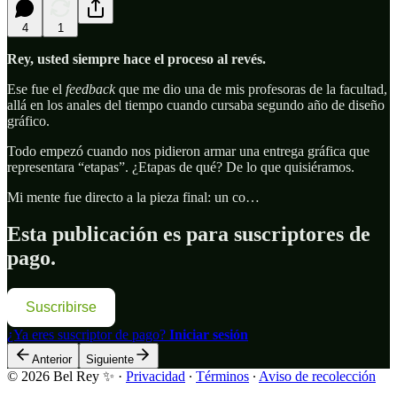
4
1
Rey, usted siempre hace el proceso al revés.
Ese fue el
feedback
que me dio una de mis profesoras de la facultad,
allá en los anales del tiempo cuando cursaba segundo año de diseño
gráfico.
Todo empezó cuando nos pidieron armar una entrega gráfica que
representara “etapas”. ¿Etapas de qué? De lo que quisiéramos.
Mi mente fue directo a la pieza final: un co…
Esta publicación es para suscriptores de
pago.
Suscribirse
¿Ya eres suscriptor de pago?
Iniciar sesión
Anterior
Siguiente
© 2026 Bel Rey ✨
·
Privacidad
∙
Términos
∙
Aviso de recolección