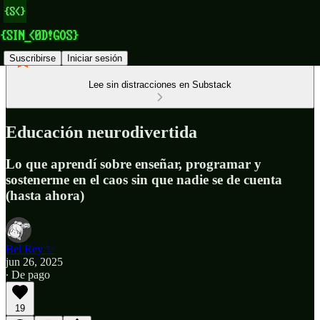
Suscribirse
Iniciar sesión
Lee sin distracciones en Substack
Educación neurodivertida
Lo que aprendí sobre enseñar, programar y
sostenerme en el caos sin que nadie se de cuenta
(hasta ahora)
Bel Rey ✨
jun 26, 2025
∙ De pago
19