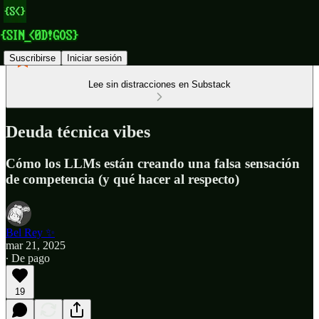
Suscribirse
Iniciar sesión
Lee sin distracciones en Substack
Deuda técnica vibes
Cómo los LLMs están creando una falsa sensación
de competencia (y qué hacer al respecto)
Bel Rey ✨
mar 21, 2025
∙ De pago
19