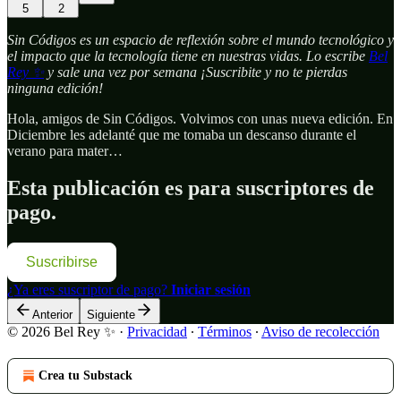
5
2
Sin Códigos es un espacio de reflexión sobre el mundo tecnológico y
el impacto que la tecnología tiene en nuestras vidas. Lo escribe
Bel
Rey ✨
y sale una vez por semana ¡Suscribite y no te pierdas
ninguna edición!
Hola, amigos de Sin Códigos. Volvimos con unas nueva edición. En
Diciembre les adelanté que me tomaba un descanso durante el
verano para mater…
Esta publicación es para suscriptores de
pago.
Suscribirse
¿Ya eres suscriptor de pago?
Iniciar sesión
Anterior
Siguiente
© 2026 Bel Rey ✨
·
Privacidad
∙
Términos
∙
Aviso de recolección
Crea tu Substack