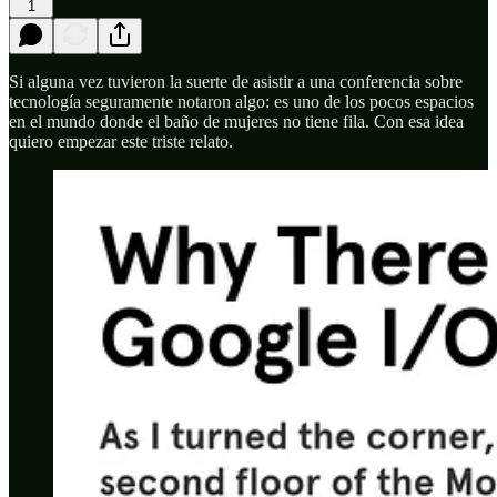
1
Si alguna vez tuvieron la suerte de asistir a una conferencia sobre
tecnología seguramente notaron algo: es uno de los pocos espacios
en el mundo donde el baño de mujeres no tiene fila. Con esa idea
quiero empezar este triste relato.