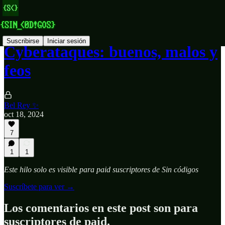
Suscribirse
Iniciar sesión
Cyberataques: buenos, malos y
feos
Bel Rey ✨
oct 18, 2024
7
1
1
Este hilo solo es visible para paid suscriptores de Sin códigos
Suscríbete para ver →
Los comentarios en este post son para
suscriptores de paid.