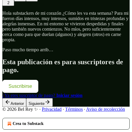
2
Hola substackers de mi corazón ¿Cómo les va esta semana? Para mi
fueron días intensos, muy intensos, sumidos en tristezas profundas y
alegrías inmensas. En mi entorno se vivieron despedidas y finales
pero también nuevos comienzos. No míos, pero suficientemente
cerca como para que duelan (algunos) y alegren (otros) en carne
propia.
Paso mucho tiempo arrib…
Esta publicación es para suscriptores de
pago.
Suscribirse
¿Ya eres suscriptor de pago?
Iniciar sesión
Anterior
Siguiente
© 2026 Bel Rey ✨
·
Privacidad
∙
Términos
∙
Aviso de recolección
Crea tu Substack