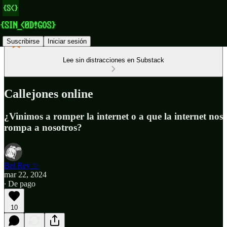
Suscribirse
Iniciar sesión
Lee sin distracciones en Substack
Callejones online
¿Vinimos a romper la internet o a que la internet nos
rompa a nosotros?
Bel Rey ✨
mar 22, 2024
∙ De pago
10