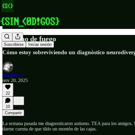
Autismo de fuego
Suscribirse
Iniciar sesión
Cómo estoy sobreviviendo un diagnóstico neurodiverge
Bel Rey ✨
nov 20, 2025
22
10
Compartir
La semana pasada me diagnosticaron autismo. TEA para los amigos. N
darme cuenta de que tildo un montón de las cajas.