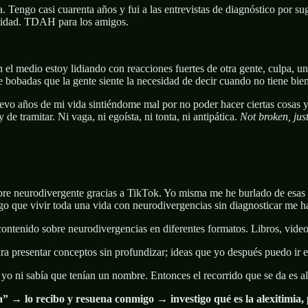
a. Tengo casi cuarenta años y fui a las entrevistas de diagnóstico por 
ividad. TDAH para los amigos.
n el medio estoy lidiando con reacciones fuertes de otra gente, culpa, 
obadas que la gente siente la necesidad de decir cuando no tiene bien 
levo años de mi vida sintiéndome mal por no poder hacer ciertas cosas y
de tramitar. Ni vaga, ni egoísta, ni tonta, ni antipática.
Not broken, just
ubre neurodivergente gracias a TikTok. Yo misma me he burlado de esas
o que vivir toda una vida con neurodivergencias sin diagnosticar me h
ontenido sobre neurodivergencias en diferentes formatos. Libros, vid
ra presentar conceptos sin profundizar; ideas que yo después puedo ir e
o ni sabía que tenían un nombre. Entonces el recorrido que se da es al
 → lo recibo y resuena conmigo → investigo qué es la alexitimia, 