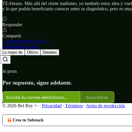
TEAbrazo. Más allá del chiste malísimo, yo también estoy idea y vuel
y lo que podría beneficiario conocer antes su diagnóstico, pero es muy
Responder
Compartir
1 respuesta de Bel Rey ✨
8 comentarios más...
Lo mejor de
Último
Debates
Sin posts
Por supuesto, sigue adelante.
Suscribirse
© 2026 Bel Rey ✨
·
Privacidad
∙
Términos
∙
Aviso de recolección
Crea tu Substack