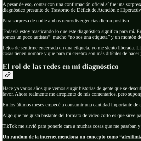
A pesar de eso, contar con una confirmación oficial sí fue una sorpres
diagnóstico presunto de Trastorno de Déficit de Atención e Hiperact
Para sorpresa de nadie ambas neurodivergencias dieron positivo.
Todavía estoy masticando lo que este diagnóstico significa para mí. E
somos un poco autistas”, mucho “no sos una etiqueta” y un montón de b
Lejos de sentirme encerrada en una etiqueta, yo me siento liberada. L
cosas tienen nombre y que para mi cerebro son más difíciles de hacer y 
El rol de las redes en mi diagnóstico
Hace ya varios años que vemos surgir historias de gente que se desc
favor. Ahora realmente me arrepiento de mis comentarios, pero supong
En los últimos meses empecé a consumir una cantidad importante de c
Algo que me gusta bastante del formato de video corto es que sirve pa
TikTok me sirvió para ponerle cara a muchas cosas que me pasaban y y
Un random de la internet menciona un concepto como “alexitimia”