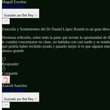
Magalí Escobar
Nov 20, 2025
Gustado por Bel Rey ✨
Emoción y Sentimientos del Dr Daniel López Rosetti es un gran libro p
Hermosa reflexión, sobre todo la parte que tuviste la oportunidad de 
le costaba concentrarse en clase, no hablaba con casi nadie y se not
que podría haber recibido ayuda y pasarlo mejor si es que alguien mi
abrazo grande
Responder
Compartir
Araceli Sanchez
Nov 20, 2025
Gustado por Bel Rey ✨