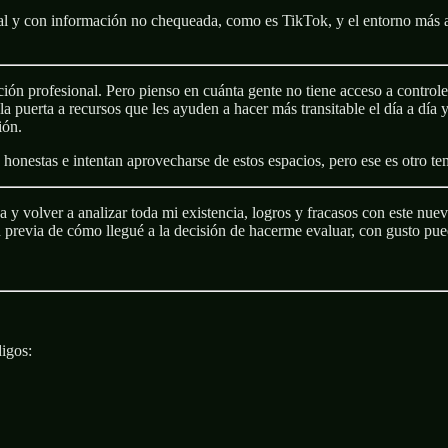
 y con información no chequeada, como es TikTok, y el entorno más aca
ción profesional. Pero pienso en cuánta gente no tiene acceso a control
a puerta a recursos que les ayuden a hacer más transitable el día a día 
ión.
nestas e intentan aprovecharse de estos espacios, pero ese es otro tem
a y volver a analizar toda mi existencia, logros y fracasos con este nue
a previa de cómo llegué a la decisión de hacerme evaluar, con gusto pued
digos: