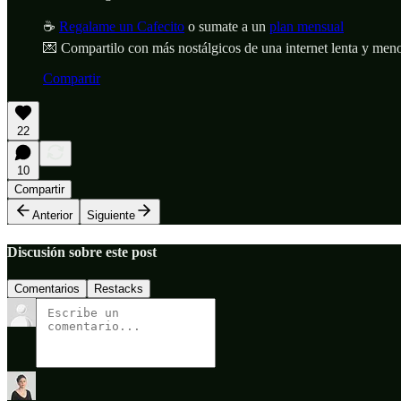
☕
Regalame un Cafecito
o sumate a un
plan mensual
💌 Compartilo con más nostálgicos de una internet lenta y meno
Compartir
22
10
Compartir
Anterior
Siguiente
Discusión sobre este post
Comentarios
Restacks